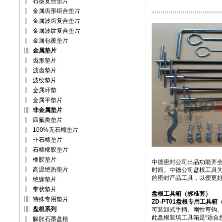
石墨复合垫片
金属齿形组合垫片
金属波齿复合垫片
金属波纹复合垫片
金属包覆垫片
金属垫片
齿形垫片
波齿垫片
波纹垫片
金属环垫
金属平垫片
非金属垫片
四氟类垫片
100%无石棉垫片
非石棉垫片
石棉橡胶垫片
橡胶垫片
中德密封公司出品功能齐
高温绝热垫片
时间。中德公司盘根工具为
的密封产品工具，以便更
绝缘垫片
带状垫片
盘根工具箱（标准套）
特殊专用垫片
ZD-PT01盘根专用工具箱
盘根系列
可装卸式手柄、刚性弯钩、
此盘根装填工具箱是“适合
膨胀石墨盘根