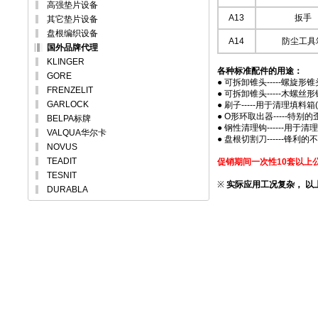
高强垫片设备
A13
扳手
其它垫片设备
盘根编织设备
A14
防尘工具
国外品牌代理
KLINGER
各种标准配件的用途：
GORE
● 可拆卸锥头-----螺旋
FRENZELIT
● 可拆卸锥头-----木螺
GARLOCK
● 刷子-----用于清理填料箱
● O形环取出器-----
BELPA标牌
● 钢性清理钩------用于
VALQUA华尔卡
● 盘根切割刀------
NOVUS
TEADIT
促销期间一次性10套以上公
TESNIT
※
实际应用工况复杂， 以
DURABLA