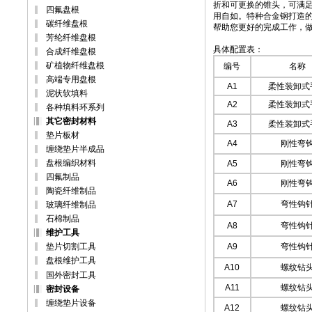
折和可更换的锥头，可满
四氟盘根
用自如。特种合金钢打造
碳纤维盘根
帮助您更好的完成工作，做
芳纶纤维盘根
具体配置表：
合成纤维盘根
矿植物纤维盘根
编号
名称
高端专用盘根
A1
柔性装卸式
泥状软填料
A2
柔性装卸式
各种填料环系列
其它密封材料
A3
柔性装卸式
垫片板材
A4
刚性弯
缠绕垫片半成品
盘根编织材料
A5
刚性弯
四氟制品
A6
刚性弯
陶瓷纤维制品
A7
弯性钩
玻璃纤维制品
石棉制品
A8
弯性钩
维护工具
垫片切割工具
A9
弯性钩
盘根维护工具
A10
螺纹钻
国外密封工具
A11
螺纹钻
密封设备
缠绕垫片设备
A12
螺纹钻