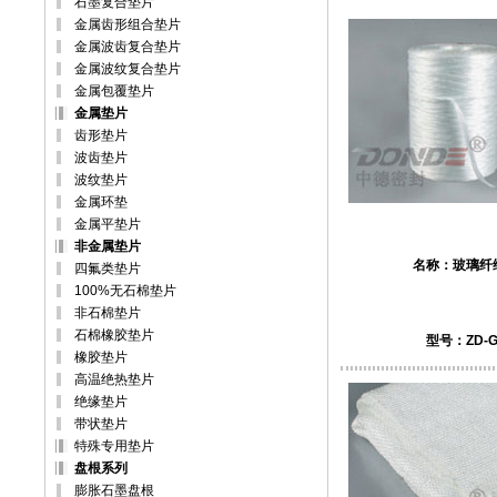
石墨复合垫片
金属齿形组合垫片
金属波齿复合垫片
金属波纹复合垫片
金属包覆垫片
金属垫片
齿形垫片
波齿垫片
波纹垫片
金属环垫
金属平垫片
非金属垫片
名称：
玻璃纤
四氟类垫片
100%无石棉垫片
非石棉垫片
石棉橡胶垫片
型号：ZD-G
橡胶垫片
高温绝热垫片
绝缘垫片
带状垫片
特殊专用垫片
盘根系列
膨胀石墨盘根