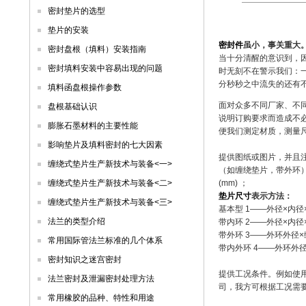
密封垫片的选型
垫片的安装
密封件
虽小，事关重大
密封盘根（填料）安装指南
当十分清醒的意识到，
密封填料安装中容易出现的问题
时无刻不在警示我们：
分秒秒之中流失的还有
填料函盘根操作参数
面对众多不同厂家、不
盘根基础认识
说明订购要求而造成不必
膨胀石墨材料的主要性能
便我们测定材质，测量
影响垫片及填料密封的七大因素
提供图纸或图片，并且
缠绕式垫片生产新技术与装备<一>
（如缠绕垫片，带外环）
缠绕式垫片生产新技术与装备<二>
(mm) ；
垫片尺寸
表示方法：
缠绕式垫片生产新技术与装备<三>
基本型 1——外径×内径×
法兰的类型介绍
带内环 2——外径×内径
带外环 3——外环外径×
常用国际管法兰标准的几个体系
带内外环 4——外环外
密封知识之迷宫密封
提供工况条件。例如使
法兰密封及泄漏密封处理方法
司，我方可根据工况需
常用橡胶的品种、特性和用途