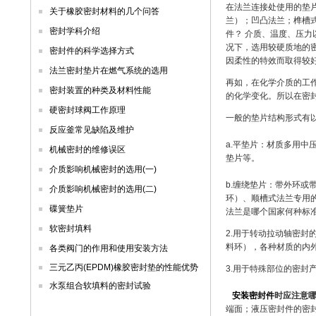
在法兰连接处使用的垫
关于橡胶密封材料的几个问答
兰）；凹凸法兰；榫槽
密封学科介绍
件？ 介质、温度、压力
况下，选用较硬质地的
密封件的科学选择方式
因柔性的特效而取得较
法兰密封垫片在燃气系统的选用
再如，在化学介质的工
密封装置的种类及材料性能
的化学变化。所以在密
硬密封球阀工作原理
一般的垫片结构形式有以
反应釜常见缺陷及维护
a.平垫片：材质多用
机械密封的维修误区
垫片等。
介质影响机械密封的选用(一)
b.缠绕垫片：带外环
介质影响机械密封的选用(二)
环）、顺槽式法兰专用
碟簧垫片
法兰是哪个国家何种标
软密封填料
2.用于转动拉动轴密
料环），各种材质的内外
各类阀门的作用和使用安装方法
三元乙丙(EPDM)橡胶密封垫的性能优势
3.用于特殊部位的密封
水泵组合软填料的密封试验
安装密封件
时应注意
端面；液压密封件的密