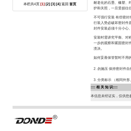
耐老化的石墨、橡塑、
本栏共4页
[1]
[2]
[3]
[4]
返回
首页
护和关照，一旦受损往
不可强行安装 有些密
行装入势必破坏密封件
封件安装必须十分小心
安装时需讲究平衡、对
一步的观察和紧固密封
溃决。
如何妥善保管暂时不用的
2. 勿施压 保持密封
3. 分类标示 （相同
:::: 相 关 知 识::::
本信息未经证实，仅供您参