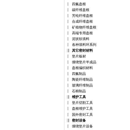
四氟盘根
碳纤维盘根
芳纶纤维盘根
合成纤维盘根
矿植物纤维盘根
高端专用盘根
泥状软填料
各种填料环系列
其它密封材料
垫片板材
缠绕垫片半成品
盘根编织材料
四氟制品
陶瓷纤维制品
玻璃纤维制品
石棉制品
维护工具
垫片切割工具
盘根维护工具
国外密封工具
密封设备
缠绕垫片设备