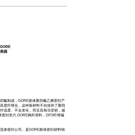
GORE
：美国
膨体四氟制成，GORE膨体聚四氟乙烯密封产
高度纤维化，这种新材料不但保持了聚四
操作温度、不会老化，而且其相当坚韧，减
状密封垫片,GORE阀杆填料，GFO纤维编
流体密封公司。是GORE膨体密封材料销