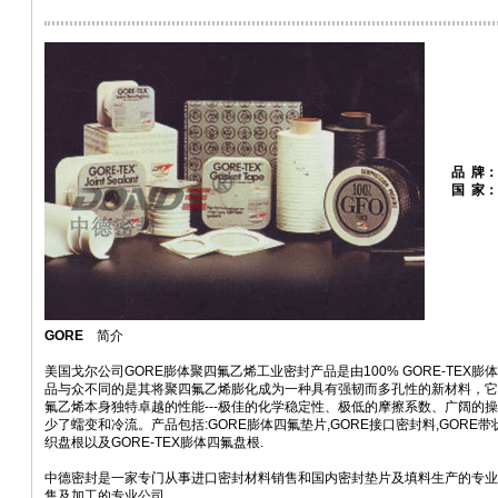
品 牌：
国 家
GORE
简介
美国戈尔公司GORE膨体聚四氟乙烯工业密封产品是由100% GORE-TEX
品与众不同的是其将聚四氟乙烯膨化成为一种具有强韧而多孔性的新材料，它
氟乙烯本身独特卓越的性能---极佳的化学稳定性、极低的摩擦系数、广阔的
少了蠕变和冷流。产品包括:GORE膨体四氟垫片,GORE接口密封料,GORE带
织盘根以及GORE-TEX膨体四氟盘根.
中德密封是一家专门从事进口密封材料销售和国内密封垫片及填料生产的专业
售及加工的专业公司。