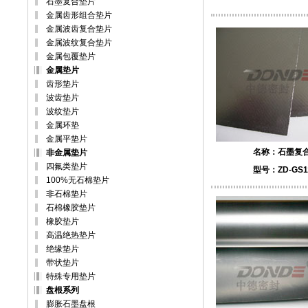
石墨复合垫片
金属齿形组合垫片
金属波齿复合垫片
金属波纹复合垫片
金属包覆垫片
金属垫片
齿形垫片
波齿垫片
波纹垫片
金属环垫
金属平垫片
名称：
石墨复
非金属垫片
四氟类垫片
型号：ZD-GS1
100%无石棉垫片
非石棉垫片
石棉橡胶垫片
橡胶垫片
高温绝热垫片
绝缘垫片
带状垫片
特殊专用垫片
盘根系列
膨胀石墨盘根