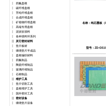
四氟盘根
碳纤维盘根
芳纶纤维盘根
合成纤维盘根
矿植物纤维盘根
名称：
纯石墨板（
高端专用盘根
泥状软填料
各种填料环系列
其它密封材料
垫片板材
型号：ZD-GS10
缠绕垫片半成品
盘根编织材料
四氟制品
陶瓷纤维制品
玻璃纤维制品
石棉制品
维护工具
垫片切割工具
盘根维护工具
国外密封工具
密封设备
缠绕垫片设备