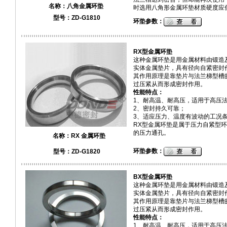
名称：
八角金属环垫
时选用八角形金属环垫材质硬度应低于
型号：ZD-G1810
环垫参数：
RX型金属环垫
这种金属环垫是用金属材料由锻造
实体金属垫片，具有径向自紧密封
其作用原理是靠垫片与法兰梯型槽
过压紧从而形成密封作用。
性能特点：
1、耐高温、耐高压，适用于高压
2、密封持久可靠；
3、适应压力、温度有波动的工况
RX型金属环垫是属于压力自紧型
的压力通孔。
名称：
RX 金属环垫
环垫参数：
型号：ZD-G1820
BX型金属环垫
这种金属环垫是用金属材料由锻造
实体金属垫片，具有径向自紧密封
其作用原理是靠垫片与法兰
梯型槽
过压紧从而形成密封作用。
性能特点：
1、耐高温、耐高压，适用于高压