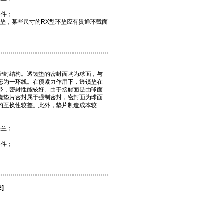
条件；
环垫，某些尺寸的RX型环垫应有贯通环截面
密封
结构。透镜垫的密封面均为球面，与
态为一环线。在预紧力作用下，透镜垫在
带，密封性能较好。由于接触面是由球面
镜垫片密封属于强制密封，密封面为球面
的互换性较差。此外，垫片制造成本较
法兰；
条件；
]