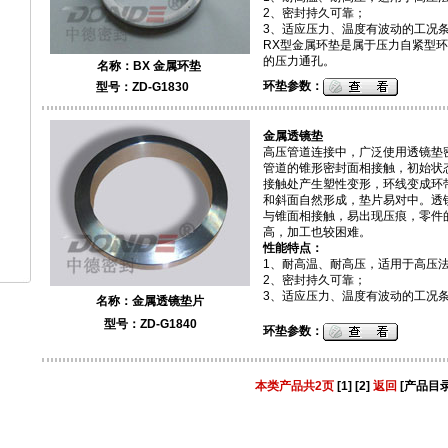
2、密封持久可靠；
3、适应压力、温度有波动的工况
RX型金属环垫是属于压力自紧型
的压力通孔。
名称：
BX 金属环垫
环垫参数：
型号：ZD-G1830
金属透镜垫
高压管道连接中，广泛使用
透镜垫
管道的锥形密封面相接触，初始状
接触处产生塑性变形，环线变成环
和斜面自然形成，垫片易对中。透
与锥面相接触，易出现压痕，零件
高，加工也较困难。
性能特点：
1、耐高温、耐高压，适用于高压
2、密封持久可靠；
3、适应压力、温度有波动的工况
名称：
金属透镜垫片
型号：ZD-G1840
环垫参数：
本类产品共2页
[1]
[2]
返回
[产品目录