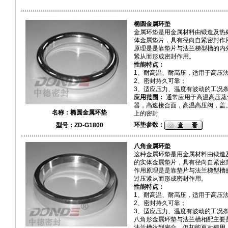
椭圆金属环垫
金属环垫
是用金属材料由锻造及热
体金属垫片，具有径向自紧密封作
原理是是靠垫片与法兰梯型槽的内
紧从而形成密封作用。
性能特点：
1、耐高温、耐高压，适用于高压
2、密封持久可靠；
3、适应压力、温度有波动的工况
应用范围：
通常应用于高温高压蒸
器，高速接合面，高温高压阀，盖
名称：
椭圆金属环垫
上的密封
环垫参数：
型号：ZD-G1800
八角金属环垫
这种金属环垫是用金属材料由锻造
的实体金属垫片，具有径向
自紧密
作用原理是是靠垫片与法兰梯型槽
过压紧从而形成密封作用。
性能特点：
1、耐高温、耐高压，适用于高压
2、密封持久可靠；
3、适应压力、温度有波动的工况
八角形金属环垫与法兰槽相配主要
法兰槽达到密合，但却能再次使用