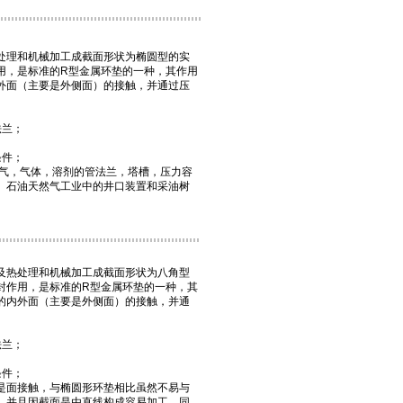
处理和机械加工成截面形状为椭圆型的实
用，是标准的R型金属环垫的一种，其作用
外面（主要是外侧面）的接触，并通过压
法兰；
条件；
气，气体，溶剂的管法兰，塔槽，压力容
。石油天然气工业中的井口装置和采油树
及热处理和机械加工成截面形状为八角型
封
作用，是标准的R型金属环垫的一种，其
的内外面（主要是外侧面）的接触，并通
法兰；
条件；
是面接触，与椭圆形环垫相比虽然不易与
，并且因截面是由直线构成容易加工。同