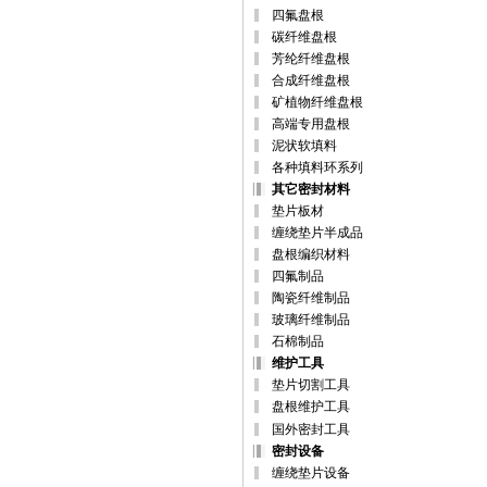
四氟盘根
碳纤维盘根
芳纶纤维盘根
合成纤维盘根
矿植物纤维盘根
高端专用盘根
泥状软填料
各种填料环系列
其它密封材料
垫片板材
缠绕垫片半成品
盘根编织材料
四氟制品
陶瓷纤维制品
玻璃纤维制品
石棉制品
维护工具
垫片切割工具
盘根维护工具
国外密封工具
密封设备
缠绕垫片设备