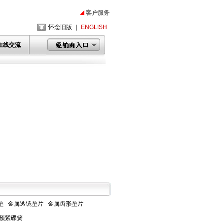
客户服务
怀念旧版
|
ENGLISH
在线交流
垫
金属透镜垫片
金属齿形垫片
预紧碟簧