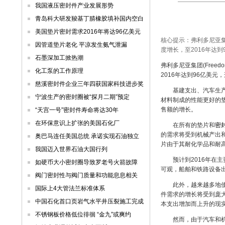
我国液压密封件产业发展形势
青岛科大研发羧基丁腈橡胶填补国内空白
美国垫片密封需求2016年将达96亿美元
核心提示：弗利多尼亚集团
因管道垫片老化 平凉发生氨气泄漏
度增长，至2016年达到
石墨深加工掀热潮
弗利多尼亚集团(Freedo
化工泵的工作原理
2016年达到96亿美元，
慈溪密封件企业三年四获国家科技进步奖
基建支出、汽车生产以
宁波生产的密封圈被“探月二期”预定
材料制成的性能更好的
售额的增长。
“天宫一号”密封件寿命将达30年
在环保意识上扩张的美国石化厂
在所有的垫片和
密
的需求将受到机械产出
奥巴马连任美国总统 承诺实现石油独立
片由于其耐化学品和耐
我国迈入世界石油大国行列
预计到2016年在主
如硬币大小密封圈导致罗老号火箭故障
可观，船舶和铁路设备
阀门密封性与阀门质量和功能息息相关
此外，越来越多地使用
国际上4大管法兰标准体系
件需求的增长将受到庞
中国石化首口页岩气水平井压裂施工完成
本支出增加而上升的现
不锈钢板价格低位徘徊 “金九”或爽约
然而，由于汽车和机械