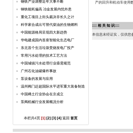
钢铁产业调整近年大事不断
产的回升和机动车使用
钢铁能耗偏高 冶金发展内忧外患
重化工项目上街头裁决非长久之计
科学家合成出可替代柴油的生物燃料
:::: 相 关 知 识::::
中国能源格局呈现四大新趋势
本信息未经证实，仅供您参考。 如
华电建成国内首座智能化生态电厂
东北首个生活垃圾焚烧发电厂投产
常用污水处理的技术工艺方法
中国城镇污水处理行业亟需规范
广州石化油罐爆炸事故
泵设备的发展与应用
温州阀门赶超国际水平进军重大装备制造
中国稀土行业协会在京成立
泵阀机械行业发展概况分析
本栏共4页
[1]
[2]
[3]
[4]
返回
首页