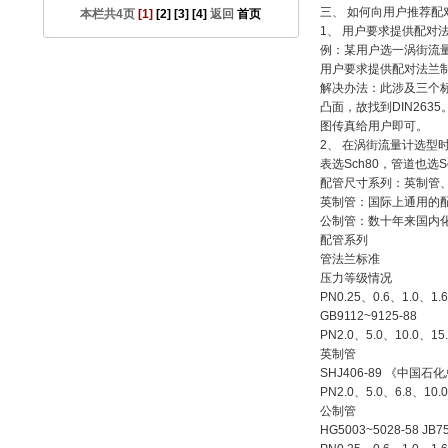
三、 如何向用户推荐配
本栏共4页
[1]
[2]
[3]
[4]
返回
首页
1、 用户要求提供配对
例：某用户选一涡街流量计，其型
用户要求提供配对法兰
解决办法：此涉及三个标准
凸面，故找到DIN2635
图传真给用户即可。
2、 在涡街流量计选型时
表选Sch80，管道也选
配管尺寸系列：英制管
英制管：国际上通用的
公制管：数十年来国内
配管系列
管法兰标准
压力等级情况
PN0.25、0.6、1.0、
GB9112~9125-88
PN2.0、5.0、10.0、
英制管
SHJ406-89 《中国
PN2.0、5.0、6.8、1
公制管
HG5003~5028-58 JB75