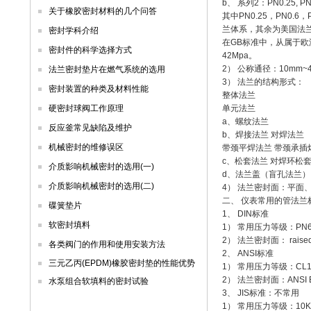
b、 系列2：PN0.25, PN0.
关于橡胶密封材料的几个问答
其中PN0.25，PN0.
兰体系，其余为美国法
密封学科介绍
在GB标准中，从属于欧
密封件的科学选择方式
42Mpa。
2） 公称通径：10mm~4
法兰密封垫片在燃气系统的选用
3） 法兰的结构形式：
密封装置的种类及材料性能
整体法兰
硬密封球阀工作原理
单元法兰
a、螺纹法兰
反应釜常见缺陷及维护
b、焊接法兰 对焊法兰
机械密封的维修误区
带颈平焊法兰 带颈承插
c、松套法兰 对焊环松
介质影响机械密封的选用(一)
d、法兰盖（盲孔法兰）
介质影响机械密封的选用(二)
4） 法兰密封面：平面
二、 仪表常用的管法兰
碟簧垫片
1、 DIN标准
软密封填料
1） 常用压力等级：PN6，
2） 法兰密封面： raised 
各类阀门的作用和使用安装方法
2、 ANSI标准
三元乙丙(EPDM)橡胶密封垫的性能优势
1） 常用压力等级：CL15
2） 法兰密封面：ANSI B 
水泵组合软填料的密封试验
3、 JIS标准：不常用
1） 常用压力等级：10K