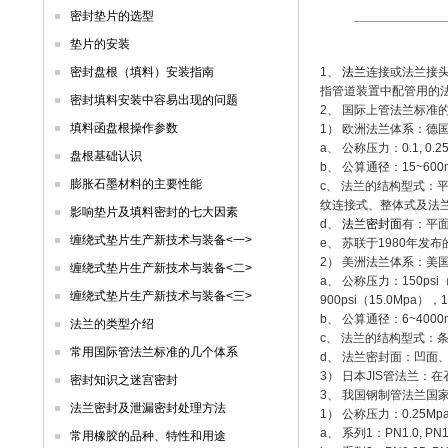
密封垫片的选型
垫片的安装
密封盘根（填料）安装指南
1、
法兰
连接或法兰接
指管道装置中配管用的
密封填料安装中容易出现的问题
2、 国际上管法兰标准
填料函盘根操作参数
1） 欧洲法兰体系：德国
a、 公称压力：0.1, 0.25, 0.6,
盘根基础认识
b、 公算通径：15~600
膨胀石墨材料的主要性能
c、 法兰的结构型式
纹连接式、整体式及法
影响垫片及填料密封的七大因素
d、
法兰密封面
有：平
缠绕式垫片生产新技术与装备<一>
e、 苏联于1980年发
2） 美洲法兰体系：美国
缠绕式垫片生产新技术与装备<二>
a、 公称压力：150psi（2
缠绕式垫片生产新技术与装备<三>
900psi（15.0Mpa），1
b、 公算通径：6~4000
法兰的类型介绍
c、 法兰的结构型式：
常用国际管法兰标准的几个体系
d、 法兰密封面：凹面
3） 日本JIS管法兰
密封知识之迷宫密封
3、 我国钢制管法兰国
法兰密封及泄漏密封处理方法
1） 公称压力：0.25Mpa
a、 系列1：PN1.0, PN1.6
常用橡胶的品种、特性和用途